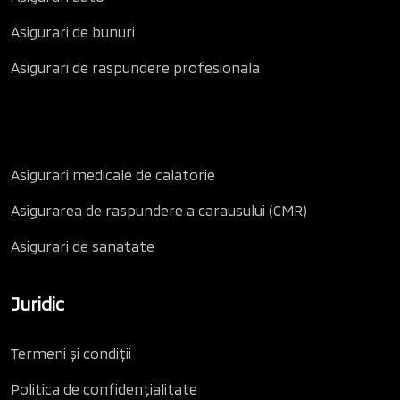
Asigurari de bunuri
Asigurari de raspundere profesionala
Asigurari medicale de calatorie
Asigurarea de raspundere a carausului (CMR)
Asigurari de sanatate
Juridic
Termeni și condiții
Politica de confidențialitate