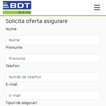
Solicita oferta asigurare
Nume
Prenume
Telefon
E-mail
Tipuri de asigurari: