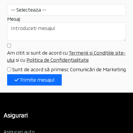
Mesaj:
Am citit si sunt de acord cu
Termenii și Condițiile site-
ului
si cu
Politica de Confidențialitate
Sunt de acord să primesc Comunicări de Marketing
Trimite mesajul
Asigurari
Asigurari auto